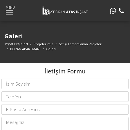
MENÜ
Galeri
İnşaat Projeleri
Projelerimiz
Satışı Tamamlanan Projeler
BORAN APARTMANI
Galeri
İletişim Formu